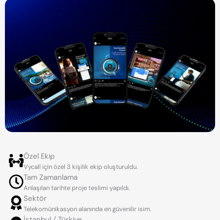
Özel Ekip
Vycall için özel 3 kişilik ekip oluşturuldu.
Tam Zamanlama
Anlaşılan tarihte proje teslimi yapıldı.
Sektör
Telekomünikasyon alanında en güvenilir isim.
İstanbul / Türkiye