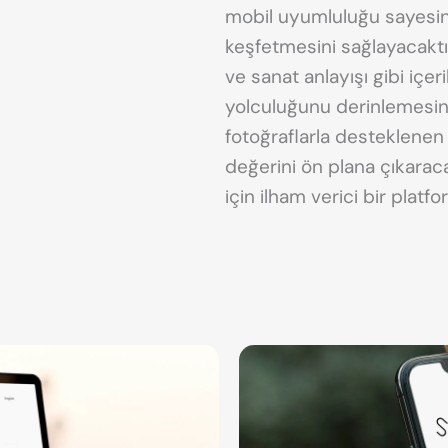
mobil uyumluluğu sayesind
keşfetmesini sağlayacaktır
ve sanat anlayışı gibi içer
yolculuğunu derinlemesine
fotoğraflarla desteklenen 
değerini ön plana çıkaraca
için ilham verici bir plat