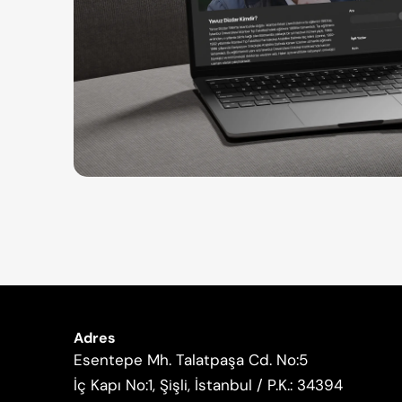
Adres
Esentepe Mh. Talatpaşa Cd. No:5
İç Kapı No:1, Şişli, İstanbul / P.K.: 34394