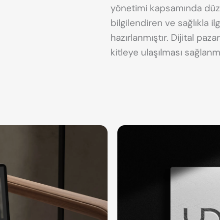
yönetimi kapsamında düzen
bilgilendiren ve sağlıkla i
hazırlanmıştır. Dijital paza
kitleye ulaşılması sağlanmı