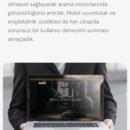
olmasını sağlayarak arama motorlarında
görünürlüğünü artırdık. Mobil uyumluluk ve
erişilebilirlik özellikleri ile her cihazda
sorunsuz bir kullanıcı deneyimi sunmayı
amaçladık.