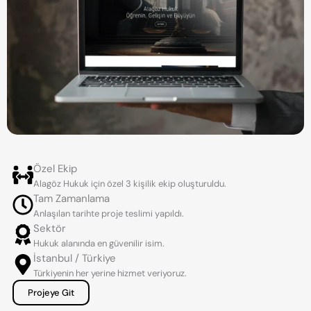
Özel Ekip
Alagöz Hukuk için özel 3 kişilik ekip oluşturuldu.
Tam Zamanlama
Anlaşılan tarihte proje teslimi yapıldı.
Sektör
Hukuk alanında en güvenilir isim.
İstanbul / Türkiye
Türkiyenin her yerine hizmet veriyoruz.
Projeye Git